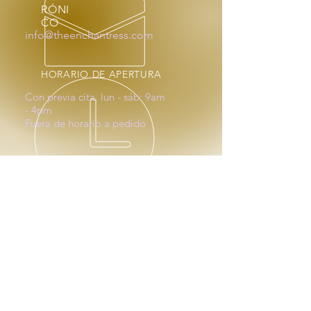
RÓNI
CO
info@theenchantress.com
HORARIO DE APERTURA
Con previa cita, lun - sáb: 9am
- 4pm
Fuera de horario a pedido
MÁS DE 20 AÑOS DE
EXPERIENCIA