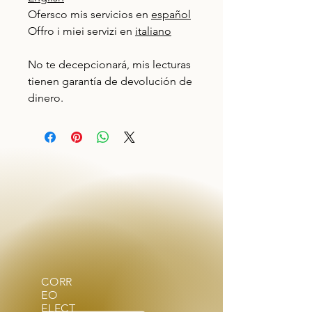
Ofersco mis servicios en
español
Offro i miei servizi en
italiano
No te decepcionará, mis lecturas
tienen garantía de devolución de
dinero.
CORR
EO
ELECT