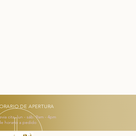
argo, puede comprarlo ese
de.
ORARIO DE APERTURA
via cita, lun - sáb: 9am - 4pm
de horario a pedido