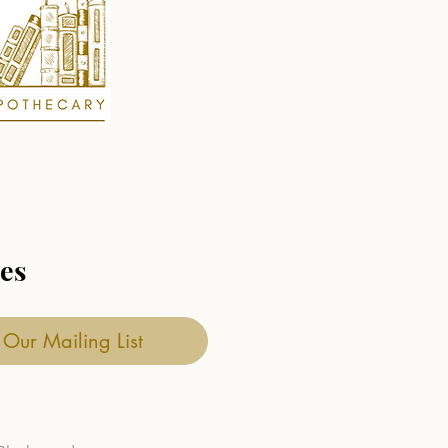
tes
 Our Mailing List