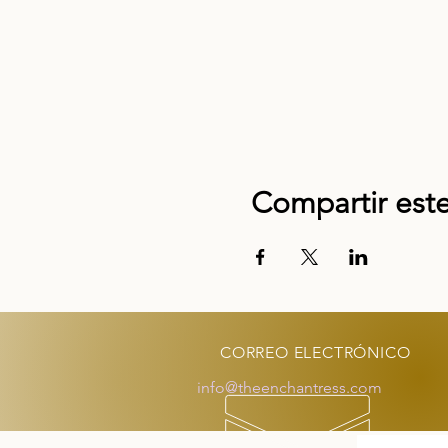
LA LETRA PEQUEÑA
Por favor traiga agua y use
También participará en un 
día por $ 35.00.
Compartir est
Las reservas son esenciales
Con amor y gratitud
CORREO ELECTRÓNICO
info@theenchantress.com