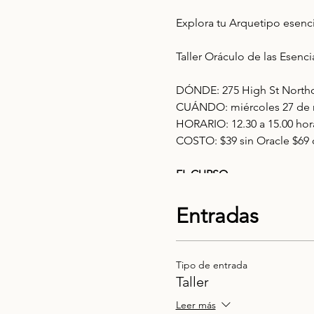
Explora tu Arquetipo esencia
Taller Oráculo de las Esenc
DÓNDE: 275 High St Northc
CUÁNDO: miércoles 27 de 
HORARIO: 12.30 a 15.00 hor
COSTO: $39 sin Oracle $69 
EL CURSO
El Taller del Oráculo de las 
reconectar con tu propia ese
Entradas
EL OBJETIVO
Con experiencias, traumas 
Tipo de entrada
cartas como portales de con
Taller
asociación con el Universo y
Leer más
Usaremos las cartas como 