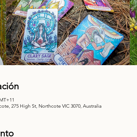
ación
 GMT+11
ote, 275 High St, Northcote VIC 3070, Australia
ento