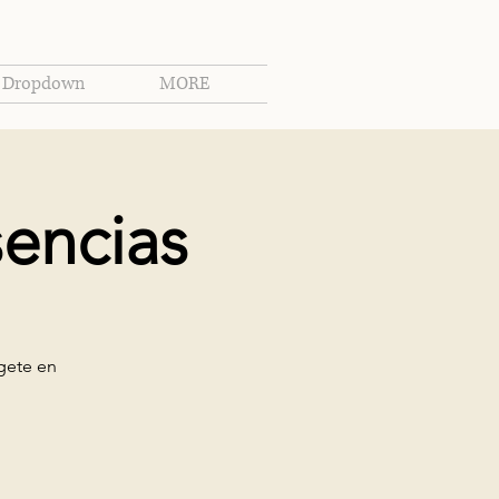
Dropdown
MORE
sencias
rgete en