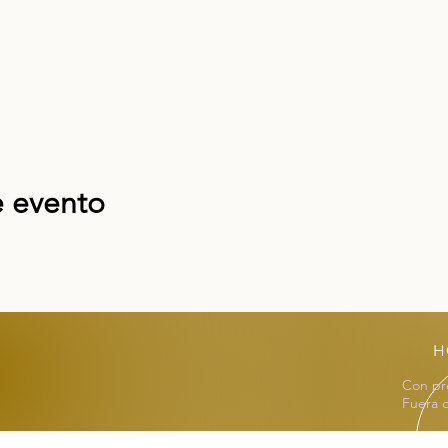
 ropa cómoda.
sorteo para ganar un paquete Oracle of the Essences, sin emb
e evento
: solo hay 20 espacios disponibles, por lo que primero se atien
H
Con pre
Fuera 