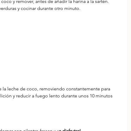
coco y remover, antes de añadir la harina a la sartén. 
verduras y cocinar durante otro minuto.  
e la leche de coco, removiendo constantemente para 
llición y reducir a fuego lento durante unos 10 minutos 
 
dornar con cilantro fresco y
 ¡a disfrutar!